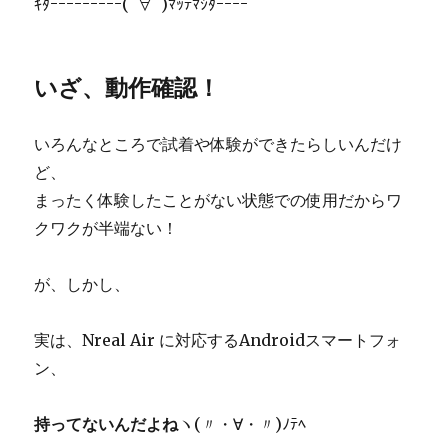
ｷﾀｰｰｰｰｰｰｰｰｰ(ﾟ∀ﾟ)ﾏｯﾃﾏｼﾀｰｰｰｰ
いざ、動作確認！
いろんなところで試着や体験ができたらしいんだけ
ど、
まったく体験したことがない状態での使用だからワ
クワクが半端ない！
が、しかし、
実は、Nreal Air に対応するAndroidスマートフォ
ン、
持ってないんだよね
ヽ(〃・∀・〃)ﾉﾃﾍ