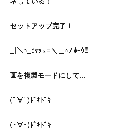
ネしている！
セットアップ完了！
_|＼○_ﾋｬｯ ε=＼＿○ﾉ ﾎｰｳ!!
画を複製モードにして…
(ﾟ∀ﾟ)ﾄﾞｷﾄﾞｷ
(･∀･)ﾄﾞｷﾄﾞｷ