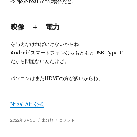
今回のNreal Airの場合だと、
映像 ＋ 電力
を与えなければいけないからね。
AndroidスマートフォンならもともとUSB Type-C
だから問題ないんだけど。
パソコンはまだHDMIの方が多いからね。
Nreal Air 公式
投
カ
Nreal
2022年3月5日
未分類
コメント
稿
テ
Air
日:
ゴ
を