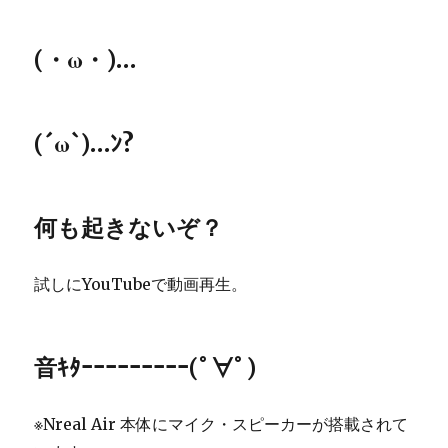
(・ω・)…
(´ω`)…ﾝ?
何も起きないぞ？
試しにYouTubeで動画再生。
音ｷﾀｰｰｰｰｰｰｰｰｰ(ﾟ∀ﾟ)
※Nreal Air 本体にマイク・スピーカーが搭載されて