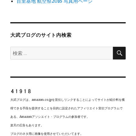
百里基地 航空祭2016 写真用ページ
大武ブログのサイト内検索
検
検
索
索:
大武ブログは、amazon.co.jpを宣伝しリンクすることによってサイトが紹介料を獲
得できる手段を提供することを目的に設定されたアフィリエイト宣伝プログラムで
ある、Amazonアソシエイト・プログラムの参加者です。
楽天の広告もあります。
ブログのネタ用に画像を使用させていただいてます。