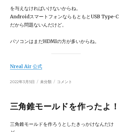
を与えなければいけないからね。
AndroidスマートフォンならもともとUSB Type-C
だから問題ないんだけど。
パソコンはまだHDMIの方が多いからね。
Nreal Air 公式
投
カ
Nreal
2022年3月5日
未分類
コメント
稿
テ
Air
日:
ゴ
を
リ
試
三角錐モールドを作ったよ！
ー
し
て
み
三角錐モールドを作ろうとしたきっかけなんだけ
た
よ！