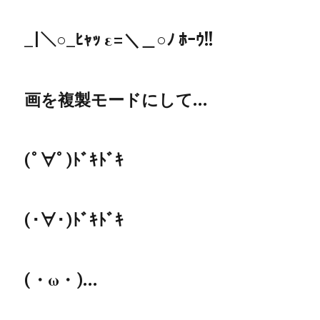
_|＼○_ﾋｬｯ ε=＼＿○ﾉ ﾎｰｳ!!
画を複製モードにして…
(ﾟ∀ﾟ)ﾄﾞｷﾄﾞｷ
(･∀･)ﾄﾞｷﾄﾞｷ
(・ω・)…