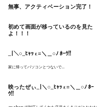
無事、アクティベーション完了！
初めて画面が移っているのを見た
よ！！！
_|＼○_ﾋｬｯ ε=＼＿○ﾉ ﾎｰｳ!!
家に帰ってパソコンとつないで…
映ったぜぃ_|＼○_ﾋｬｯ ε=＼＿○ﾉ ﾎｰ
ｳ!!