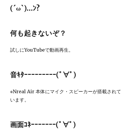
(´ω`)…ﾝ?
何も起きないぞ？
試しにYouTubeで動画再生。
音ｷﾀｰｰｰｰｰｰｰｰｰ(ﾟ∀ﾟ)
※Nreal Air 本体にマイク・スピーカーが搭載されて
います。
画面ｺﾈｰｰｰｰｰｰｰ(ﾟ∀ﾟ)