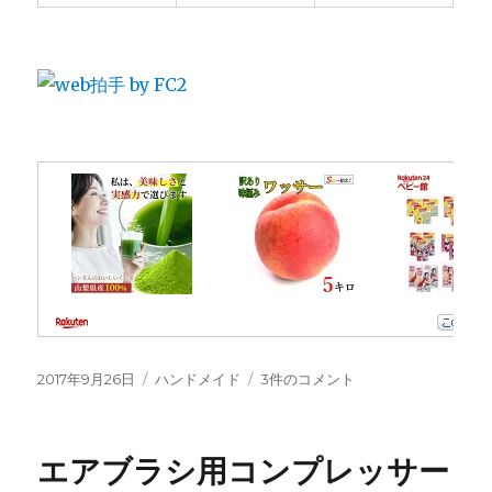
投
カ
集
2017年9月26日
ハンドメイド
3件のコメント
稿
テ
塵
日:
ゴ
機
リ
を
エアブラシ用コンプレッサー
ー
作