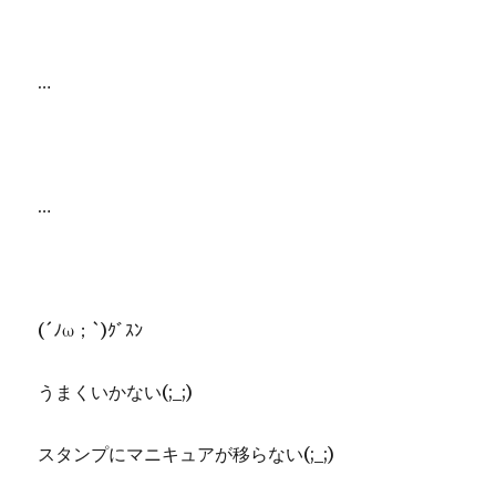
…
…
(´ﾉω；`)ｸﾞｽﾝ
うまくいかない(;_;)
スタンプにマニキュアが移らない(;_;)