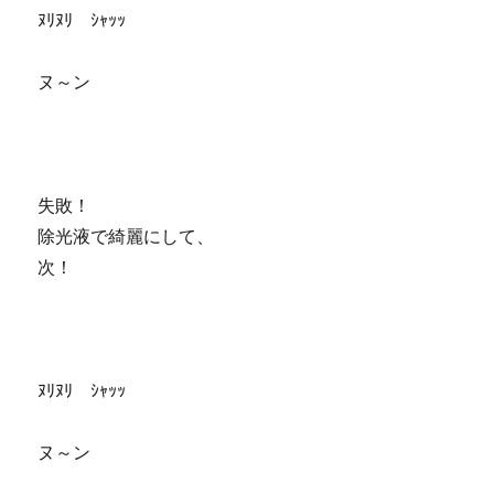
ﾇﾘﾇﾘ ｼｬｯｯ
ヌ～ン
失敗！
除光液で綺麗にして、
次！
ﾇﾘﾇﾘ ｼｬｯｯ
ヌ～ン