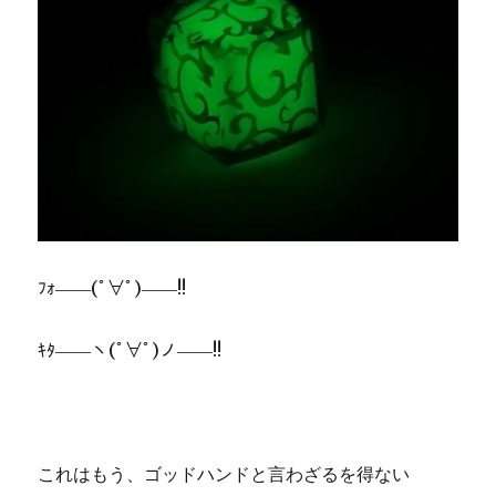
ﾌｫ――(ﾟ∀ﾟ)――!!
ｷﾀ――ヽ(ﾟ∀ﾟ)ノ――!!
これはもう、ゴッドハンドと言わざるを得ない