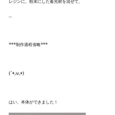
レジンに、粉末にした蓄光材を混ぜて、
…
***制作過程省略***
(´◉◞౪◟◉)
はい、本体ができました！